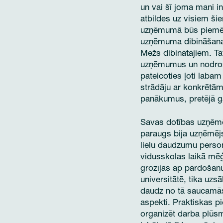
un vai šī joma mani i
atbildes uz visiem šie
uzņēmumā būs piemērot
uzņēmuma dibināšana p
Mežs dibinātājiem. Tā
uzņēmumus un nodroši
pateicoties ļoti labam
strādāju ar konkrēt
panākumus, pretējā ga
Savas dotības uzņēmē
paraugs bija uzņēmēj
lielu daudzumu personī
vidusskolas laikā mēģ
grozījās ap pārdošanu.
universitātē, tika uzsā
daudz no tā saucamās 
aspekti. Praktiskas p
organizēt darba plūsm