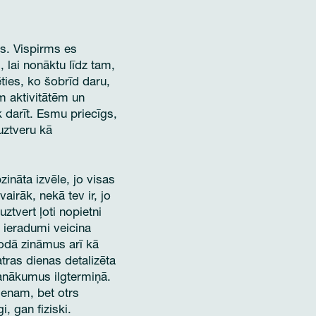
s. Vispirms es
, lai nonāktu līdz tam,
ties, ko šobrīd daru,
m aktivitātēm un
 darīt. Esmu priecīgs,
uztveru kā
ināta izvēle, jo visas
airāk, nekā tev ir, jo
ztvert ļoti nopietni
i ieradumi veicina
lodā zināmus arī kā
tras dienas detalizēta
panākumus ilgtermiņā.
ienam, bet otrs
, gan fiziski.