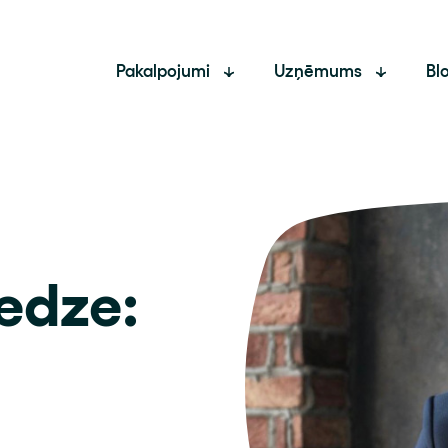
Pakalpojumi
Uzņēmums
Bl
edze: