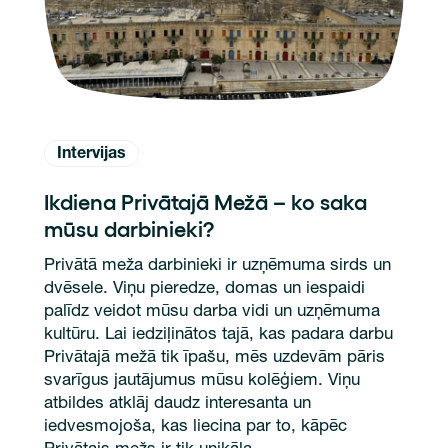
Intervijas
Ikdiena Privātajā Mežā – ko saka
mūsu darbinieki?
Privātā meža darbinieki ir uzņēmuma sirds un
dvēsele. Viņu pieredze, domas un iespaidi
palīdz veidot mūsu darba vidi un uzņēmuma
kultūru. Lai iedziļinātos tajā, kas padara darbu
Privātajā mežā tik īpašu, mēs uzdevām pāris
svarīgus jautājumus mūsu kolēģiem. Viņu
atbildes atklāj daudz interesanta un
iedvesmojoša, kas liecina par to, kāpēc