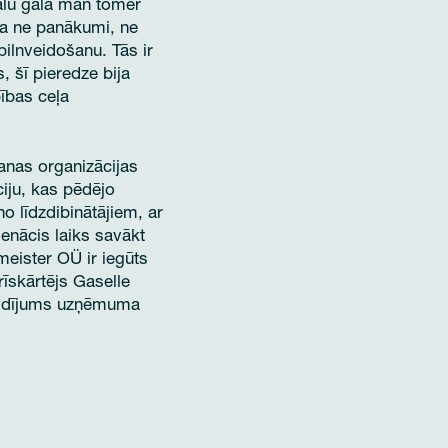
galu galā man tomēr
ka ne panākumi, ne
ilnveidošanu. Tās ir
 šī pieredze bija
ības ceļa
anas organizācijas
iju, kas pēdējo
 līdzdibinātājiem, ar
enācis laiks savākt
eister OÜ ir iegūts
īskārtējs Gaselle
guldījums uzņēmuma