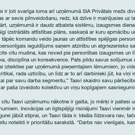
i ir ļoti svarīga loma arī uzņēmumā SIA Privātais mežs divu
as ar sevis pilnveidošanu, redz, kā dzīve ir mainījusies uz la
kārt, uzņēmumā ir daudz atbalsta sistēmu, izaugsmes diena
nīgi izstrādāts attīstības plāns, saskaņā ar kuru apmācību 
 tāpēc komandu veido jaunas un attīstīties spējīgas personī
a personīgais ieguldījums saņem atzinību un atgriezenisko 
si cits citu mudina, kas noved pie personības izaugsmes un l
a, disciplīna un konsekvence. Pats pildu savus solījumus u
i izteikties par uzņēmumā pieņemtajiem lēmumiem, jo ​​vide,
itikai, rada uzticību, un līdz ar to arī darbinieki jūt, ka viņi 
tikai par savu darba segmentu,” Taavi skaidro savu pārliecīb
s ar paša izveidoto kolektīvu un viņu kopīgajiem sasniegum
citu Taavi uzņēmumu nākotne ir gaiša, jo mērķi ir patiesi un
umiem. Inovācijas un ilgtspējīgi risinājumi Taavi vienmēr ir
ugurei jābūt stiprai, un Taavi tāda ir. Ideāla līdzsvara nav, t
itu noteikti ir prioritāšu sarakstā. “Darbs nav vienīgais, k