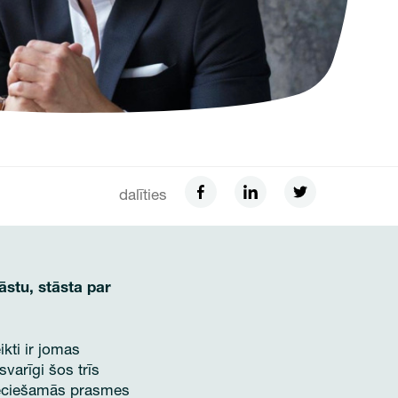
dalīties
āstu, stāsta par
kti ir jomas
varīgi šos trīs
pieciešamās prasmes