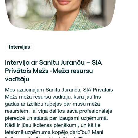
Intervijas
Intervija ar Sanitu Juranču – SIA
Privātais Mežs -Meža resursu
vadītāju
Mēs uzaicinājām Sanitu Juranču, SIA Privātais
Mežs meža resursu vadītāju, kura jau trīs
gadus ar izcilību rūpējas par mūsu meža
resursiem, lai viņa dalītos savā profesionālajā
pieredzē un stāstā par izaugsmi uzņēmumā.
Kādi ir jūsu ikdienas pienākumi, un kā tie
ietekmē uzņēmuma kopējo darbību? Mani