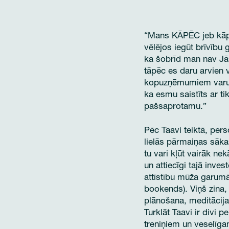
“Mans KĀPĒC jeb kāpēc
vēlējos iegūt brīvību 
ka šobrīd man nav Jās
tāpēc es daru arvien 
kopuzņēmumiem varu pa
ka esmu saistīts ar 
pašsaprotamu.”
Pēc Taavi teiktā, pers
lielās pārmaiņas sākas
tu vari kļūt vairāk ne
un attiecīgi tajā inve
attīstību mūža garumā,
bookends). Viņš zina,
plānošana, meditācija
Turklāt Taavi ir divi 
treniņiem un veselīga