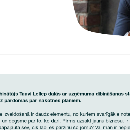
ibinātājs Taavi Lellep dalās ar uzņēmuma dibināšanas st
edz pārdomas par nākotnes plāniem.
izveidošanā ir daudz elementu, no kuriem svarīgākie notei
un degsme par to, ko dari. Pirms uzsākt jaunu biznesu, ir s
 Jāpajautā sev, cik labi es pārzinu šo jomu? Vai man ir ne