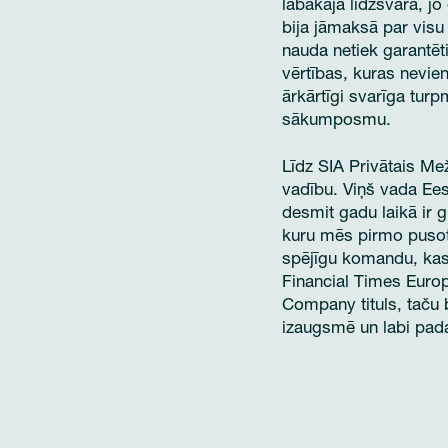
labākajā līdzsvarā, j
bija jāmaksā par vis
nauda netiek garantēt
vērtības, kuras nevie
ārkārtīgi svarīga tu
sākumposmu.
Līdz SIA Privātais Me
vadību. Viņš vada
Ees
desmit gadu laikā ir 
kuru mēs pirmo pusotr
spējīgu komandu, kas
Financial Times Europ
Company tituls, taču
izaugsmē un labi pada