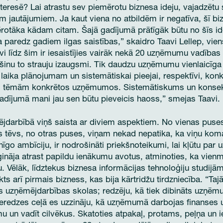
nteresē? Lai atrastu sev piemērotu biznesa ideju, vajadzētu
m jautājumiem. Ja kaut viena no atbildēm ir negatīva, šī biz
āka kādam citam. Šajā gadījumā prātīgāk būtu no šīs idej
aredz gadiem ilgas saistības,” skaidro Taavi Lellep, vien
vi līdz šim ir iesaistījies vairāk nekā 20 uzņēmumu vadība
nu to strauju izaugsmi. Tik daudzu uzņēmumu vienlaicīga 
 laika plānojumam un sistemātiskai pieejai, respektīvi, kon
ām tēmām konkrētos uzņēmumos. Sistemātiskums un konse
dījumā mani jau sen būtu pieveicis haoss,” smejas Taavi.
jdarbībā viņš saista ar diviem aspektiem. No vienas puses
s tēvs, no otras puses, viņam nekad nepatika, ka viņu kom
go ambīciju, ir nodrošināti priekšnoteikumi, lai kļūtu par 
ināja atrast papildu ienākumu avotus, atminoties, ka vienmē
 Vēlāk, līdztekus biznesa informācijas tehnoloģiju studijām
kts arī pirmais bizness, kas bija kārtridžu tirdzniecība. “Taj
uzņēmējdarbības skolas; redzēju, kā tiek dibināts uzņēmu
ieredzes ceļā es uzzināju, kā uzņēmumā darbojas finanses
u un vadīt cilvēkus. Skatoties atpakaļ, protams, peļņa un i