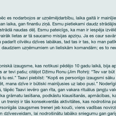
 es nodarbojos ar uzņēmējdarbību, laika gaitā ir mainījie
gan laika, gan finanšu ziņā. Esmu pietiekami daudz strādājis
trādā naudas dēļ. Esmu pateicīgs, ka man ir iespēja izvēlē
vairāk lietas ar tā saucamo misijas apziņu. Ja es caur savā
darīt cilvēku dzīves labākas, tad tas ir tas, ko man patīk
tik daudziem uzņēmumiem un lieliskām komandām; es to ne
oniskā izaugsme, kas notikusi pēdējo 10 gadu laikā, bija apz
 ar tevi pašu; citējot Džimu Ronu (Jim Rohn): “Tev var būt v
kā tu esi.” Taavi piebilst: “Kopš es personīgo izaugsmi sāku u
stēt, mana dzīve ir būtiski mainījusies uz labo pusi.” Noderīg
 tāpēc Taavi ievēro gan rīta, gan vakara rituālus (angļu va
 ka grāmatu lasīšana, podkāstu klausīšanās, apmācības, ka
 un treniņi ir tās konsekventās aktivitātes, kas nodrošina 
personīgās izaugsmes treneri jeb kouči, viens vadības novirz
m dzīvesveidam, lai nodrošinātu labāko sniegumu gan garīgi