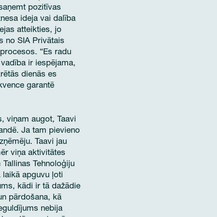
 saņemt pozitīvas
nesa ideja vai dalība
as atteikties, jo
s no SIA Privātais
s procesos. “Es radu
vadība ir iespējama,
krētās dienās es
kvence garantē
, viņam augot, Taavi
andē. Ja tam pievieno
uzņēmēju. Taavi jau
r viņa aktivitātes
 Tallinas Tehnoloģiju
ā laikā apguvu ļoti
ms, kādi ir tā dažādie
 un pārdošana, kā
eguldījums nebija