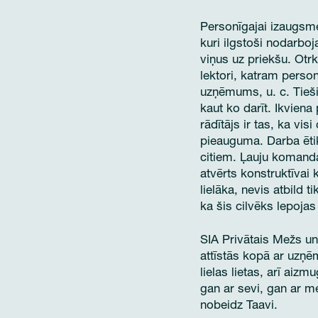
Personīgajai izaugsme
kuri ilgstoši nodarboj
viņus uz priekšu. Otr
lektori, katram perso
uzņēmums, u. c. Tieši
kaut ko darīt. Ikvien
rādītājs ir tas, ka vi
pieauguma. Darba ētik
citiem. Ļauju komanda
atvērts konstruktīvai kr
lielāka, nevis atbild 
ka šis cilvēks lepoja
SIA Privātais Mežs un 
attīstās kopā ar uzņēm
lielas lietas, arī aizm
gan ar sevi, gan ar me
nobeidz Taavi.