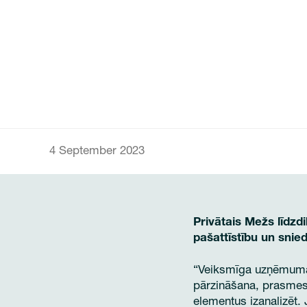
4 September 2023
Privātais Mežs līdzd
pašattīstību un sni
“Veiksmīga uzņēmuma 
pārzināšana, prasmes 
elementus izanalizēt.