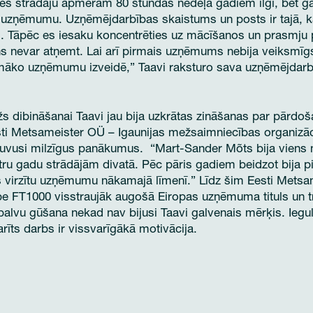
o es strādāju apmēram 80 stundas nedēļā gadiem ilgi, bet 
u uzņēmumu. Uzņēmējdarbības skaistums un posts ir tajā, 
i. Tāpēc es iesaku koncentrēties uz mācīšanos un prasmju p
ns nevar atņemt. Lai arī pirmais uzņēmums nebija veiksmīgs,
rpmāko uzņēmumu izveidē,” Taavi raksturo sava uzņēmējdarb
žs dibināšanai Taavi jau bija uzkrātas zināšanas par pārdoš
ti Metsameister OÜ
– Igaunijas mežsaimniecības organizāc
guvusi milzīgus panākumus. “Mart-Sander Mõts bija viens no
u gadu strādājām divatā. Pēc pāris gadiem beidzot bija pi
 virzītu uzņēmumu nākamajā līmenī.” Līdz šim Eesti Metsam
e FT1000 visstraujāk augošā Eiropas uzņēmuma tituls un tr
 balvu gūšana nekad nav bijusi Taavi galvenais mērķis. Ie
rīts darbs ir vissvarīgākā motivācija.