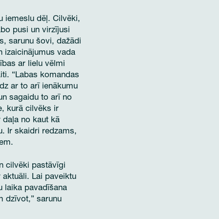
 iemeslu dēļ. Cilvēki,
bo pusi un virzījusi
s, sarunu šovi, dažādi
un izaicinājumus vada
bas ar lielu vēlmi
saiti. “Labas komandas
īdz ar to arī ienākumu
n sagaidu to arī no
 kurā cilvēks ir
ir daļa no kaut kā
u. Ir skaidri redzams,
iem.
 cilvēki pastāvīgi
 aktuāli. Lai paveiktu
aču laika pavadīšana
am dzīvot,” sarunu